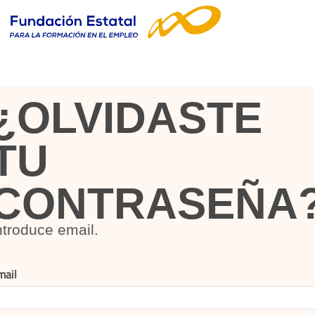
¿OLVIDASTE
TU
CONTRASEÑA
ntroduce email.
mail