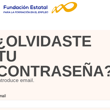
¿OLVIDASTE
TU
CONTRASEÑA
ntroduce email.
mail